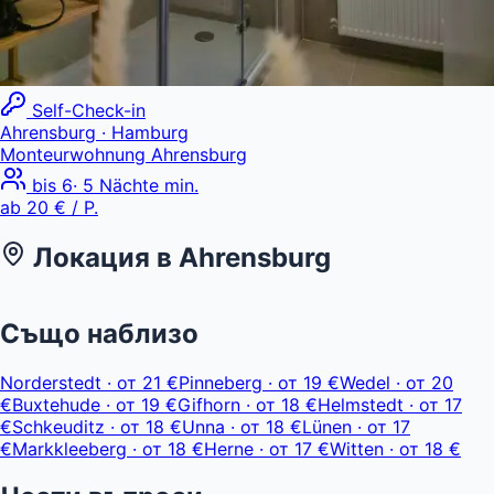
Self-Check-in
Ahrensburg
· Hamburg
Monteurwohnung Ahrensburg
bis
6
·
5
Nächte min.
ab
20 €
/ P.
Локация в
Ahrensburg
Leaflet
|
© OpenStreetMap, © CARTO
ab 20 €
+
Също наблизо
−
Norderstedt
·
от
21 €
Pinneberg
·
от
19 €
Wedel
·
от
20
€
Buxtehude
·
от
19 €
Gifhorn
·
от
18 €
Helmstedt
·
от
17
€
Schkeuditz
·
от
18 €
Unna
·
от
18 €
Lünen
·
от
17
€
Markkleeberg
·
от
18 €
Herne
·
от
17 €
Witten
·
от
18 €