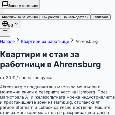
Започни запитване
kwatera
24
Квартири за работници
Как работи
За наемодатели
Запитване
BG
Начало
Квартири за работници
Ahrensburg
Квартири и стаи за
работници в
Ahrensburg
от
20 €
/ човек · нощувка
Ahrensburg е предпочитано място за монтьори и
монтажни екипи в северната част на Hamburg. През
магистрала A1 и железопътната мрежа индустриалните
и пристанищните зони на Hamburg, стопанският
регион Stormarn и Lübeck са лесно достъпни. Нашите
стаи за монтьори могат да се резервират поотделно