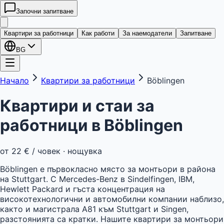
Започни запитване
kwatera
24
Квартири за работници
Как работи
За наемодатели
Запитване
BG
Начало
Квартири за работници
Böblingen
Квартири и стаи за
работници в
Böblingen
от
22 €
/ човек · нощувка
Böblingen е първокласно място за монтьори в района
на Stuttgart. С Mercedes-Benz в Sindelfingen, IBM,
Hewlett Packard и гъста концентрация на
високотехнологични и автомобилни компании наблизо,
както и магистрала A81 към Stuttgart и Singen,
разстоянията са кратки. Нашите квартири за монтьори