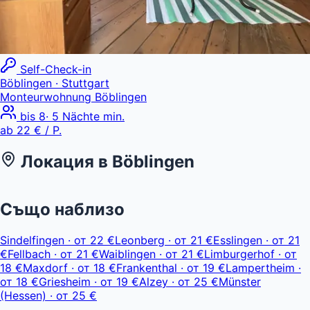
Self-Check-in
Böblingen
· Stuttgart
Monteurwohnung Böblingen
bis
8
·
5
Nächte min.
ab
22 €
/ P.
Локация в
Böblingen
Leaflet
|
© OpenStreetMap, © CARTO
ab 22 €
+
Също наблизо
−
Sindelfingen
·
от
22 €
Leonberg
·
от
21 €
Esslingen
·
от
21
€
Fellbach
·
от
21 €
Waiblingen
·
от
21 €
Limburgerhof
·
от
18 €
Maxdorf
·
от
18 €
Frankenthal
·
от
19 €
Lampertheim
·
от
18 €
Griesheim
·
от
19 €
Alzey
·
от
25 €
Münster
(Hessen)
·
от
25 €