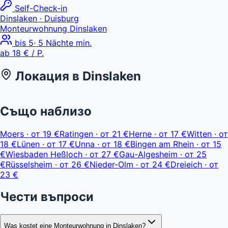
Self-Check-in
Dinslaken
· Duisburg
Monteurwohnung Dinslaken
bis
5
·
5
Nächte min.
ab
18 €
/ P.
Локация в
Dinslaken
Leaflet
|
© OpenStreetMap, © CARTO
ab 18 €
+
Също наблизо
−
Moers
·
от
19 €
Ratingen
·
от
21 €
Herne
·
от
17 €
Witten
·
от
18 €
Lünen
·
от
17 €
Unna
·
от
18 €
Bingen am Rhein
·
от
15
€
Wiesbaden Heßloch
·
от
27 €
Gau-Algesheim
·
от
25
€
Rüsselsheim
·
от
26 €
Nieder-Olm
·
от
24 €
Dreieich
·
от
23 €
Чести въпроси
Was kostet eine Monteurwohnung in Dinslaken?