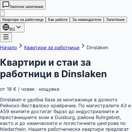
Започни запитване
kwatera
24
Квартири за работници
Как работи
За наемодатели
Запитване
BG
Начало
Квартири за работници
Dinslaken
Квартири и стаи за
работници в
Dinslaken
от
18 €
/ човек · нощувка
Dinslaken е удобна база за монтажници в долното
Рейнско-Вестфалско крайречие. По магистралите A3 и
A59 екипите достигат бързо до индустриалните и
пристанищните зони в Duisburg, района Ruhrgebiet,
както и до химическите и логистичните центрове по
Niederrhein. Нашите работнически квартири предлагат