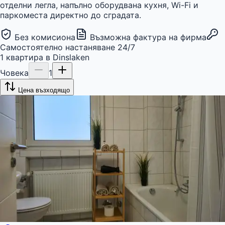
отделни легла, напълно оборудвана кухня, Wi-Fi и
паркоместа директно до сградата.
Без комисиона
Възможна фактура на фирма
Самостоятелно настаняване 24/7
1
квартира
в
Dinslaken
Човека
1
Цена възходящо