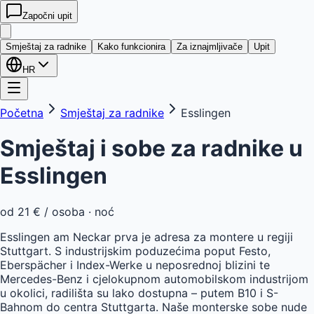
Započni upit
kwatera
24
Smještaj za radnike
Kako funkcionira
Za iznajmljivače
Upit
HR
Početna
Smještaj za radnike
Esslingen
Smještaj i sobe za radnike u
Esslingen
od
21 €
/ osoba · noć
Esslingen am Neckar prva je adresa za montere u regiji
Stuttgart. S industrijskim poduzećima poput Festo,
Eberspächer i Index-Werke u neposrednoj blizini te
Mercedes-Benz i cjelokupnom automobilskom industrijom
u okolici, radilišta su lako dostupna – putem B10 i S-
Bahnom do centra Stuttgarta. Naše monterske sobe nude