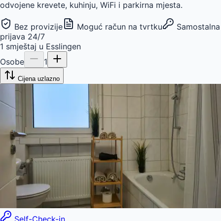
odvojene krevete, kuhinju, WiFi i parkirna mjesta.
Bez provizije
Moguć račun na tvrtku
Samostalna
prijava 24/7
1
smještaj
u
Esslingen
Osobe
1
Cijena uzlazno
Self-Check-in