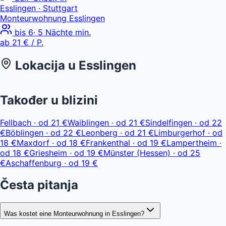
Esslingen
· Stuttgart
Monteurwohnung Esslingen
bis
6
·
5
Nächte min.
ab
21 €
/ P.
Lokacija u
Esslingen
Leaflet
|
© OpenStreetMap, © CARTO
ab 21 €
+
Također u blizini
−
Fellbach
·
od
21 €
Waiblingen
·
od
21 €
Sindelfingen
·
od
22
€
Böblingen
·
od
22 €
Leonberg
·
od
21 €
Limburgerhof
·
od
18 €
Maxdorf
·
od
18 €
Frankenthal
·
od
19 €
Lampertheim
·
od
18 €
Griesheim
·
od
19 €
Münster (Hessen)
·
od
25
€
Aschaffenburg
·
od
19 €
Česta pitanja
Was kostet eine Monteurwohnung in Esslingen?