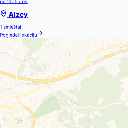
od
25 €
/ os.
Alzey
1
smještaj
Pogledaj lokaciju