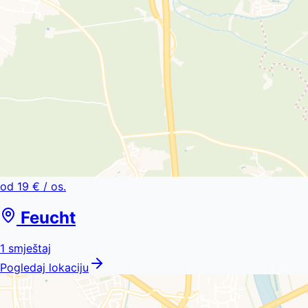
od
19 €
/ os.
Feucht
1
smještaj
Pogledaj lokaciju