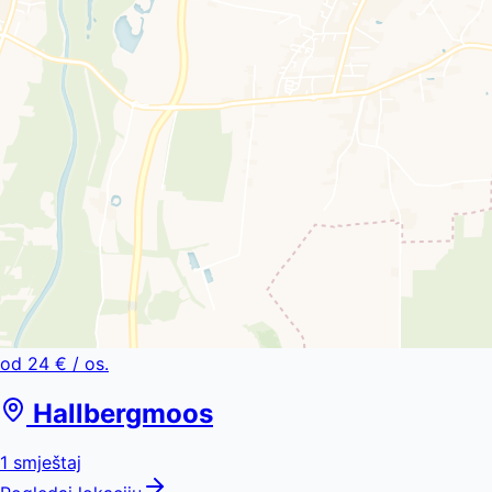
od
24 €
/ os.
Hallbergmoos
1
smještaj