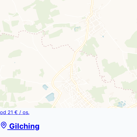
od
21 €
/ os.
Gilching