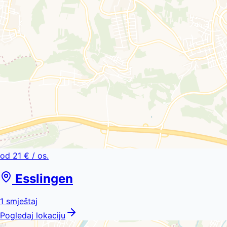
od
21 €
/ os.
Esslingen
1
smještaj
Pogledaj lokaciju