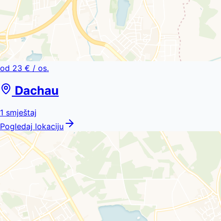
od
23 €
/ os.
Dachau
1
smještaj
Pogledaj lokaciju