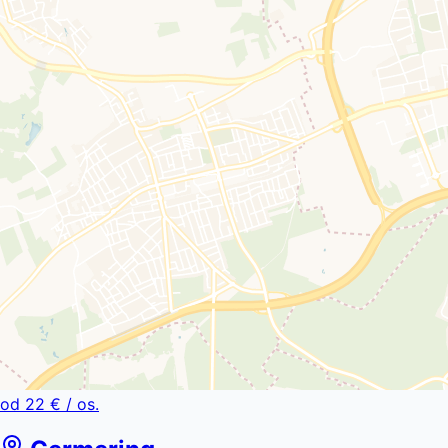
od
22 €
/ os.