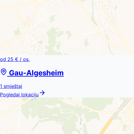
od
25 €
/ os.
Gau-Algesheim
1
smještaj
Pogledaj lokaciju