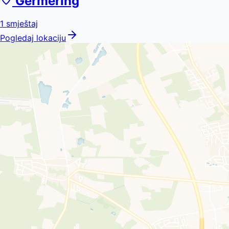
Germering
1
smještaj
Pogledaj lokaciju