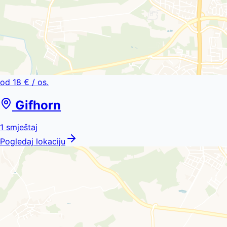
od
18 €
/ os.
Gifhorn
1
smještaj
Pogledaj lokaciju