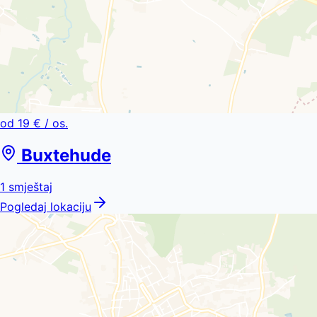
od
19 €
/ os.
Buxtehude
1
smještaj
Pogledaj lokaciju