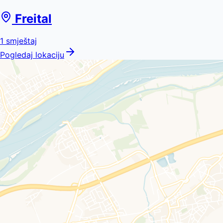
Freital
1
smještaj
Pogledaj lokaciju