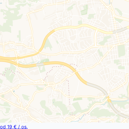
od
19 €
/ os.