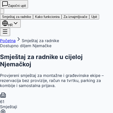
Započni upit
kwatera
24
Smještaj za radnike
Kako funkcionira
Za iznajmljivače
Upit
HR
Početna
Smještaj za radnike
Dostupno diljem Njemačke
Smještaj za radnike u
cijeloj
Njemačkoj
Provjereni smještaj za montažne i građevinske ekipe –
rezervacija bez provizije, račun na tvrtku, parking za
kombije i samostalna prijava.
61
Smještaji