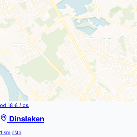
od
18 €
/ os.
Dinslaken
1
smještaj