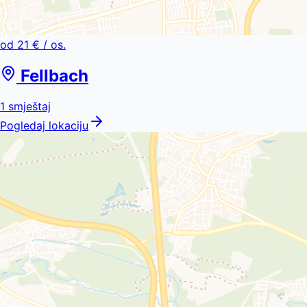
od
21 €
/ os.
Fellbach
1
smještaj
Pogledaj lokaciju