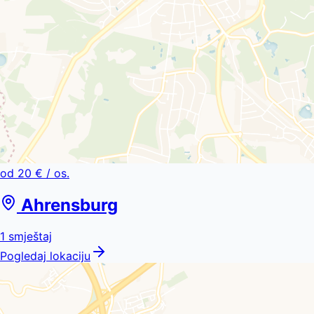
od
20 €
/ os.
Ahrensburg
1
smještaj
Pogledaj lokaciju