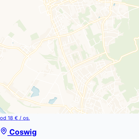
od
18 €
/ os.
Coswig