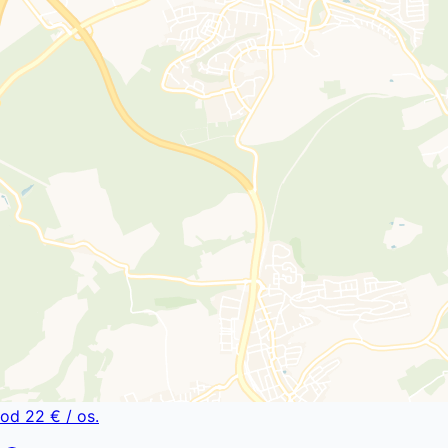
od
22 €
/ os.