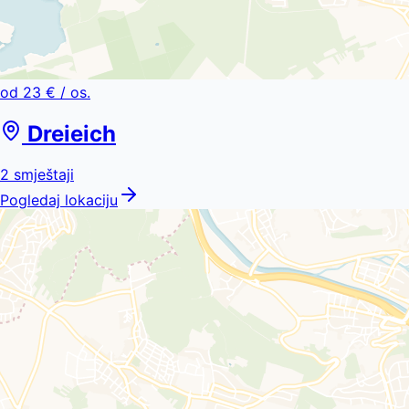
od
23 €
/ os.
Dreieich
2
smještaji
Pogledaj lokaciju