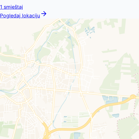
1
smještaj
Pogledaj lokaciju