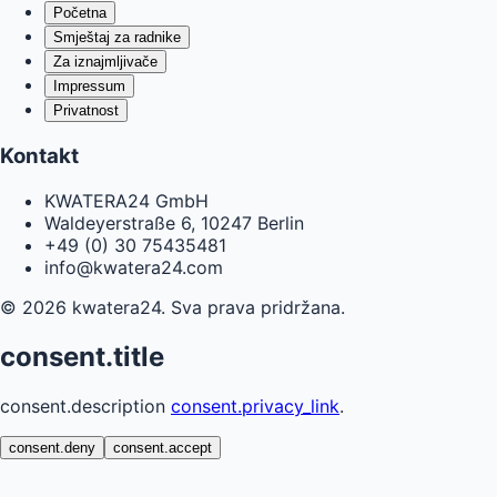
Početna
Smještaj za radnike
Za iznajmljivače
Impressum
Privatnost
Kontakt
KWATERA24 GmbH
Waldeyerstraße 6, 10247 Berlin
+49 (0) 30 75435481
info@kwatera24.com
©
2026
kwatera24.
Sva prava pridržana.
consent.title
consent.description
consent.privacy_link
.
consent.deny
consent.accept