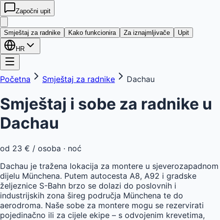
Započni upit
kwatera
24
Smještaj za radnike
Kako funkcionira
Za iznajmljivače
Upit
HR
Početna
Smještaj za radnike
Dachau
Smještaj i sobe za radnike u
Dachau
od
23 €
/ osoba · noć
Dachau je tražena lokacija za montere u sjeverozapadnom
dijelu Münchena. Putem autocesta A8, A92 i gradske
željeznice S-Bahn brzo se dolazi do poslovnih i
industrijskih zona šireg područja Münchena te do
aerodroma. Naše sobe za montere mogu se rezervirati
pojedinačno ili za cijele ekipe – s odvojenim krevetima,