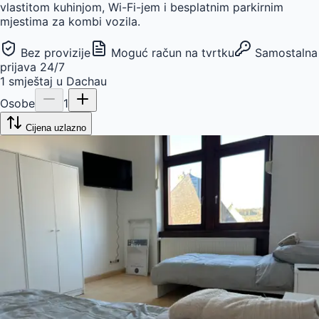
vlastitom kuhinjom, Wi-Fi-jem i besplatnim parkirnim
mjestima za kombi vozila.
Bez provizije
Moguć račun na tvrtku
Samostalna
prijava 24/7
1
smještaj
u
Dachau
Osobe
1
Cijena uzlazno