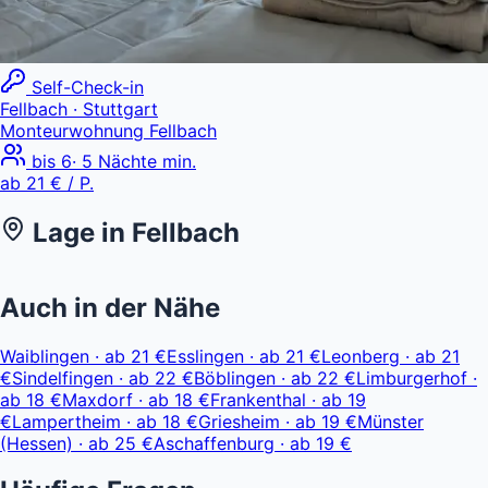
Self-Check-in
Fellbach
· Stuttgart
Monteurwohnung Fellbach
bis
6
·
5
Nächte min.
ab
21 €
/ P.
Lage in
Fellbach
Leaflet
|
© OpenStreetMap, © CARTO
ab 21 €
+
Auch in der Nähe
−
Waiblingen
·
ab
21 €
Esslingen
·
ab
21 €
Leonberg
·
ab
21
€
Sindelfingen
·
ab
22 €
Böblingen
·
ab
22 €
Limburgerhof
·
ab
18 €
Maxdorf
·
ab
18 €
Frankenthal
·
ab
19
€
Lampertheim
·
ab
18 €
Griesheim
·
ab
19 €
Münster
(Hessen)
·
ab
25 €
Aschaffenburg
·
ab
19 €