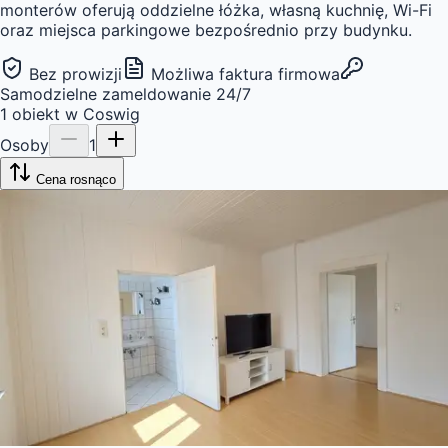
monterów oferują oddzielne łóżka, własną kuchnię, Wi-Fi
oraz miejsca parkingowe bezpośrednio przy budynku.
Bez prowizji
Możliwa faktura firmowa
Samodzielne zameldowanie 24/7
1
obiekt
w
Coswig
Osoby
1
Cena rosnąco