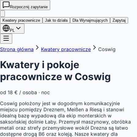
Rozpocznij zapytanie
kwatera
24
Kwatery pracownicze
Jak to działa
Dla Wynajmujących
Zapytaj
PL
Strona główna
Kwatery pracownicze
Coswig
Kwatery i pokoje
pracownicze w
Coswig
od
18 €
/ osoba · noc
Coswig położony jest w dogodnym komunikacyjnie
miejscu pomiędzy Dreznem, Meißen a Riesą i stanowi
idealną bazę wypadową dla ekip monterskich w
saksońskiej dolinie Łaby. Przemysł maszynowy, obróbka
metali oraz strefy przemysłowe wokół Drezna są łatwo
dostępne drogą B6 oraz koleją. Nasze kwatery dla