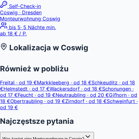
Self-Check-in
Coswig
· Dresden
Monteurwohnung Coswig
bis
5
·
5
Nächte min.
ab
18 €
/ P.
Lokalizacja w
Coswig
Leaflet
|
© OpenStreetMap, © CARTO
ab 18 €
+
Również w pobliżu
−
Freital
·
od
19 €
Markkleeberg
·
od
18 €
Schkeuditz
·
od
18
€
Helmstedt
·
od
17 €
Wackersdorf
·
od
18 €
Schonungen
·
od
17 €
Feucht
·
od
19 €
Neutraubling
·
od
20 €
Gifhorn
·
od
18 €
Obertraubling
·
od
19 €
Zirndorf
·
od
18 €
Schweinfurt
·
od
19 €
Najczęstsze pytania
Was kostet eine Monteurwohnung in Coswig?