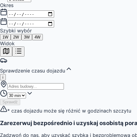
Okres
Szybki wybór
1
W
2
W
3
W
4
W
Widok
Sprawdzenie czasu dojazdu
i
Sprawdź
* czas dojazdu może się różnić w godzinach szczytu
Zarezerwuj bezpośrednio i uzyskaj osobistą por
Zadzwoń do nas, aby uzyskać szybką i bezproblemową ob