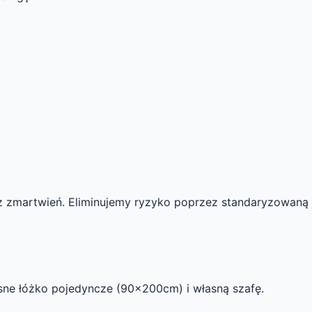
bez zmartwień. Eliminujemy ryzyko poprzez standaryzowaną 
sne łóżko pojedyncze (90x200cm) i własną szafę.