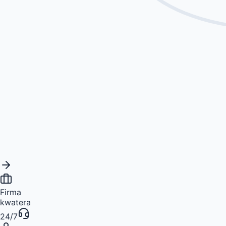
Firma
kwatera
24/7