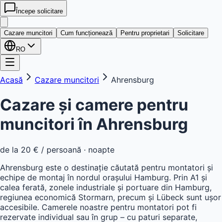
Începe solicitare
kwatera
24
Cazare muncitori
Cum funcționează
Pentru proprietari
Solicitare
RO
Acasă
Cazare muncitori
Ahrensburg
Cazare și camere pentru
muncitori în
Ahrensburg
de la
20 €
/ persoană · noapte
Ahrensburg este o destinație căutată pentru montatori și
echipe de montaj în nordul orașului Hamburg. Prin A1 și
calea ferată, zonele industriale și portuare din Hamburg,
regiunea economică Stormarn, precum și Lübeck sunt ușor
accesibile. Camerele noastre pentru montatori pot fi
rezervate individual sau în grup – cu paturi separate,