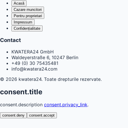
Acasă
Cazare muncitori
Pentru proprietari
Impressum
Confidențialitate
Contact
KWATERA24 GmbH
Waldeyerstraße 6, 10247 Berlin
+49 (0) 30 75435481
info@kwatera24.com
©
2026
kwatera24.
Toate drepturile rezervate.
consent.title
consent.description
consent.privacy_link
.
consent.deny
consent.accept