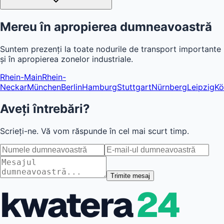
Oferiți paturi individuale și WiFi?
Primesc o factură de firmă corectă?
Mereu în apropierea dumneavoastră
Suntem prezenți la toate nodurile de transport importante
și în apropierea zonelor industriale.
Rhein-Main
Rhein-
Neckar
München
Berlin
Hamburg
Stuttgart
Nürnberg
Leipzig
Kö
Aveți întrebări?
Scrieți-ne. Vă vom răspunde în cel mai scurt timp.
Trimite mesaj