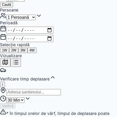
Caută
Persoane
Perioadă
Selecție rapidă
1
W
2
W
3
W
4
W
+
Vizualizare
−
Verificare timp deplasare
i
Verifică
* în timpul orelor de vârf, timpul de deplasare poate