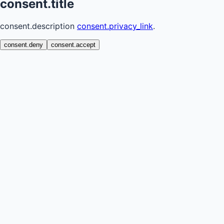
info@kwatera24.com
©
2026
kwatera24.
Toate drepturile rezervate.
consent.title
consent.description
consent.privacy_link
.
consent.deny
consent.accept