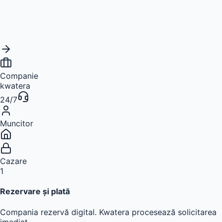
Companie
kwatera
24/7
Muncitor
SMS primit
Cazare
1