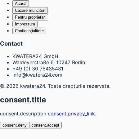
Acasă
Cazare muncitori
Pentru proprietari
Impressum
Confidențialitate
Contact
KWATERA24 GmbH
Waldeyerstraße 6, 10247 Berlin
+49 (0) 30 75435481
info@kwatera24.com
©
2026
kwatera24.
Toate drepturile rezervate.
consent.title
consent.description
consent.privacy_link
.
consent.deny
consent.accept