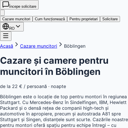
Începe solicitare
kwatera
24
Cazare muncitori
Cum funcționează
Pentru proprietari
Solicitare
RO
Acasă
Cazare muncitori
Böblingen
Cazare și camere pentru
muncitori în
Böblingen
de la
22 €
/ persoană · noapte
Böblingen este o locație de top pentru montori în regiunea
Stuttgart. Cu Mercedes-Benz în Sindelfingen, IBM, Hewlett
Packard și o densă rețea de companii high-tech și
automotive în apropiere, precum și autostrada A81 spre
Stuttgart și Singen, distanțele sunt scurte. Cazările noastre
pentru montori oferă spațiu pentru echipe întregi – cu