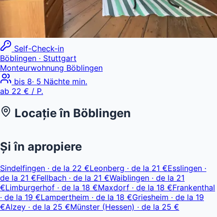
Self-Check-in
Böblingen
· Stuttgart
Monteurwohnung Böblingen
bis
8
·
5
Nächte min.
ab
22 €
/ P.
Locație în
Böblingen
Leaflet
|
© OpenStreetMap, © CARTO
ab 22 €
+
Și în apropiere
−
Sindelfingen
·
de la
22 €
Leonberg
·
de la
21 €
Esslingen
·
de la
21 €
Fellbach
·
de la
21 €
Waiblingen
·
de la
21
€
Limburgerhof
·
de la
18 €
Maxdorf
·
de la
18 €
Frankenthal
·
de la
19 €
Lampertheim
·
de la
18 €
Griesheim
·
de la
19
€
Alzey
·
de la
25 €
Münster (Hessen)
·
de la
25 €