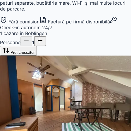
paturi separate, bucătărie mare, Wi-Fi și mai multe locuri
de parcare.
Fără comision
Factură pe firmă disponibilă
Check-in autonom 24/7
1
cazare
în
Böblingen
Persoane
1
Preț crescător