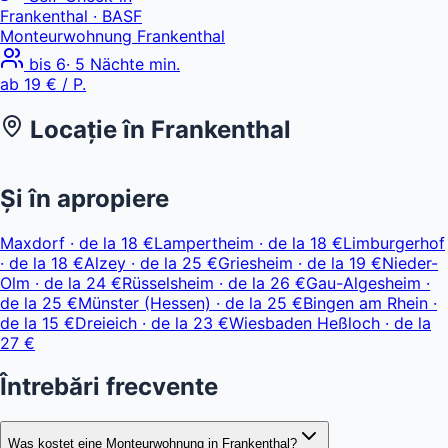
Frankenthal
· BASF
Monteurwohnung Frankenthal
bis
6
·
5
Nächte min.
ab
19 €
/ P.
Locație în
Frankenthal
Leaflet
|
© OpenStreetMap, © CARTO
ab 19 €
+
Și în apropiere
−
Maxdorf
·
de la
18 €
Lampertheim
·
de la
18 €
Limburgerhof
·
de la
18 €
Alzey
·
de la
25 €
Griesheim
·
de la
19 €
Nieder-
Olm
·
de la
24 €
Rüsselsheim
·
de la
26 €
Gau-Algesheim
·
de la
25 €
Münster (Hessen)
·
de la
25 €
Bingen am Rhein
·
de la
15 €
Dreieich
·
de la
23 €
Wiesbaden Heßloch
·
de la
27 €
Întrebări frecvente
Was kostet eine Monteurwohnung in Frankenthal?