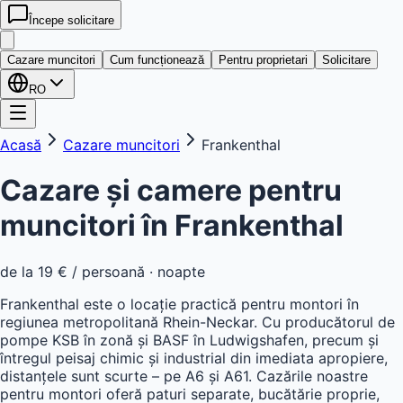
Începe solicitare
kwatera
24
Cazare muncitori
Cum funcționează
Pentru proprietari
Solicitare
RO
Acasă
Cazare muncitori
Frankenthal
Cazare și camere pentru
muncitori în
Frankenthal
de la
19 €
/ persoană · noapte
Frankenthal este o locație practică pentru montori în
regiunea metropolitană Rhein-Neckar. Cu producătorul de
pompe KSB în zonă și BASF în Ludwigshafen, precum și
întregul peisaj chimic și industrial din imediata apropiere,
distanțele sunt scurte – pe A6 și A61. Cazările noastre
pentru montori oferă paturi separate, bucătărie proprie,