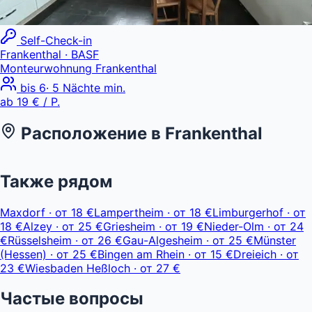
Self-Check-in
Frankenthal
· BASF
Monteurwohnung Frankenthal
bis
6
·
5
Nächte min.
ab
19 €
/ P.
Расположение в
Frankenthal
Leaflet
|
© OpenStreetMap, © CARTO
ab 19 €
+
Также рядом
−
Maxdorf
·
от
18 €
Lampertheim
·
от
18 €
Limburgerhof
·
от
18 €
Alzey
·
от
25 €
Griesheim
·
от
19 €
Nieder-Olm
·
от
24
€
Rüsselsheim
·
от
26 €
Gau-Algesheim
·
от
25 €
Münster
(Hessen)
·
от
25 €
Bingen am Rhein
·
от
15 €
Dreieich
·
от
23 €
Wiesbaden Heßloch
·
от
27 €
Частые вопросы