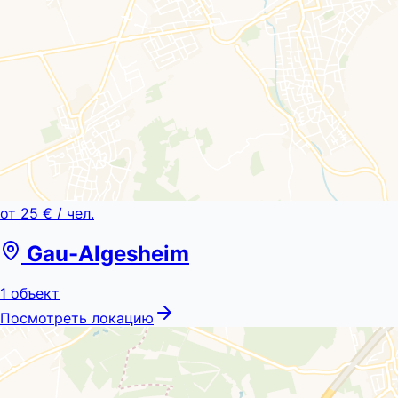
от
25 €
/ чел.
Gau-Algesheim
1
объект
Посмотреть локацию