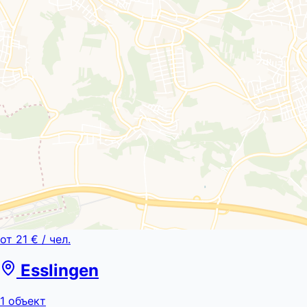
от
21 €
/ чел.
Esslingen
1
объект