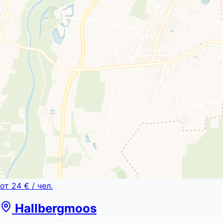
от
24 €
/ чел.
Hallbergmoos