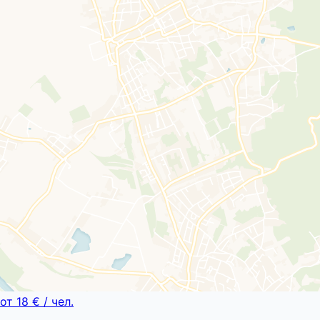
от
18 €
/ чел.