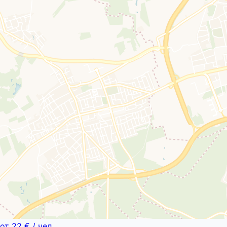
от
22 €
/ чел.