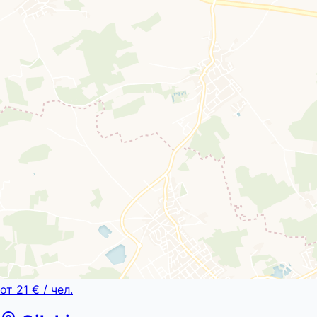
от
21 €
/ чел.