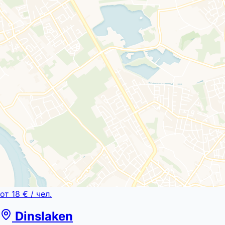
от
18 €
/ чел.
Dinslaken