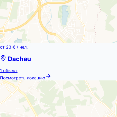
от
23 €
/ чел.
Dachau
1
объект
Посмотреть локацию