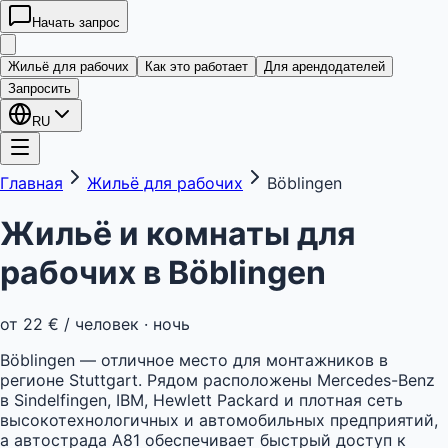
Начать запрос
kwatera
24
Жильё для рабочих
Как это работает
Для арендодателей
Запросить
RU
Главная
Жильё для рабочих
Böblingen
Жильё и комнаты для
рабочих в
Böblingen
от
22 €
/ человек · ночь
Böblingen — отличное место для монтажников в
регионе Stuttgart. Рядом расположены Mercedes-Benz
в Sindelfingen, IBM, Hewlett Packard и плотная сеть
высокотехнологичных и автомобильных предприятий,
а автострада A81 обеспечивает быстрый доступ к