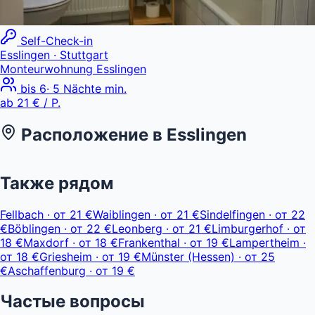
Self-Check-in
Esslingen
· Stuttgart
Monteurwohnung Esslingen
bis
6
·
5
Nächte min.
ab
21 €
/ P.
Расположение в
Esslingen
Leaflet
|
© OpenStreetMap, © CARTO
ab 21 €
+
Также рядом
−
Fellbach
·
от
21 €
Waiblingen
·
от
21 €
Sindelfingen
·
от
22
€
Böblingen
·
от
22 €
Leonberg
·
от
21 €
Limburgerhof
·
от
18 €
Maxdorf
·
от
18 €
Frankenthal
·
от
19 €
Lampertheim
·
от
18 €
Griesheim
·
от
19 €
Münster (Hessen)
·
от
25
€
Aschaffenburg
·
от
19 €
Частые вопросы